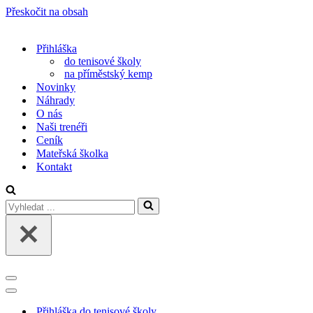
Přeskočit na obsah
Přihláška
do tenisové školy
na příměstský kemp
Novinky
Náhrady
O nás
Naši trenéři
Ceník
Mateřská školka
Kontakt
Vyhledat
...
Navigační
menu
Navigační
menu
Přihláška do tenisové školy