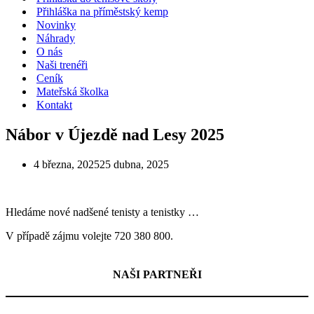
Přihláška na příměstský kemp
Novinky
Náhrady
O nás
Naši trenéři
Ceník
Mateřská školka
Kontakt
Nábor v Újezdě nad Lesy 2025
4 března, 2025
25 dubna, 2025
Hledáme nové nadšené tenisty a tenistky …
V případě zájmu volejte 720 380 800.
NAŠI PARTNEŘI