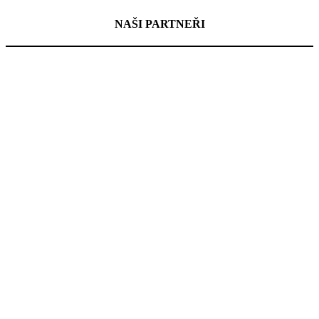
NAŠI PARTNEŘI
kontaktujte nás
Tenisová škola
TK TOLA
info@tktola.cz
(+420 ) 720 380 800
Ondřej Tomíška
(+420) 608 730 142
fakturační údaje
TK TOLA s.r.o.